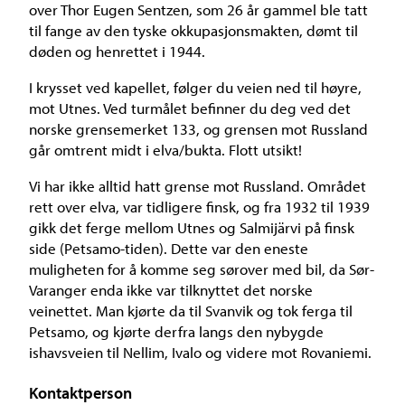
over Thor Eugen Sentzen, som 26 år gammel ble tatt
til fange av den tyske okkupasjonsmakten, dømt til
døden og henrettet i 1944.
I krysset ved kapellet, følger du veien ned til høyre,
mot Utnes. Ved turmålet befinner du deg ved det
norske grensemerket 133, og grensen mot Russland
går omtrent midt i elva/bukta. Flott utsikt!
Vi har ikke alltid hatt grense mot Russland. Området
rett over elva, var tidligere finsk, og fra 1932 til 1939
gikk det ferge mellom Utnes og Salmijärvi på finsk
side (Petsamo-tiden). Dette var den eneste
muligheten for å komme seg sørover med bil, da Sør-
Varanger enda ikke var tilknyttet det norske
veinettet. Man kjørte da til Svanvik og tok ferga til
Petsamo, og kjørte derfra langs den nybygde
ishavsveien til Nellim, Ivalo og videre mot Rovaniemi.
Kontaktperson