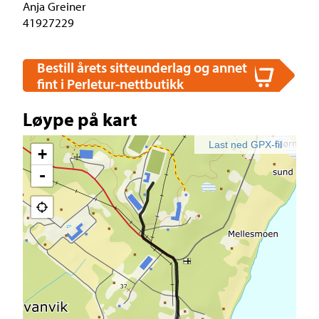
Anja Greiner
41927229
Bestill årets sitteunderlag og annet
fint i Perletur-nettbutikk
Løype på kart
Last ned GPX-fil
+
-