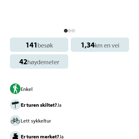
141
1,34
besøk
km en vei
42
høydemeter
Enkel
Er turen skiltet?
Ja
Lett sykkeltur
Er turen merket?
Ja