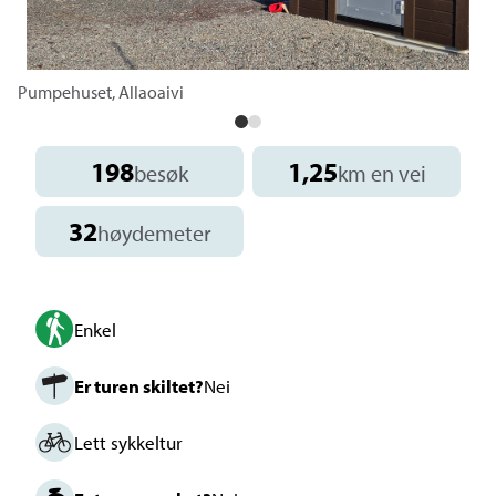
Pumpehuset, Allaoaivi
198
1,25
besøk
km en vei
32
høydemeter
Enkel
Er turen skiltet?
Nei
Lett sykkeltur