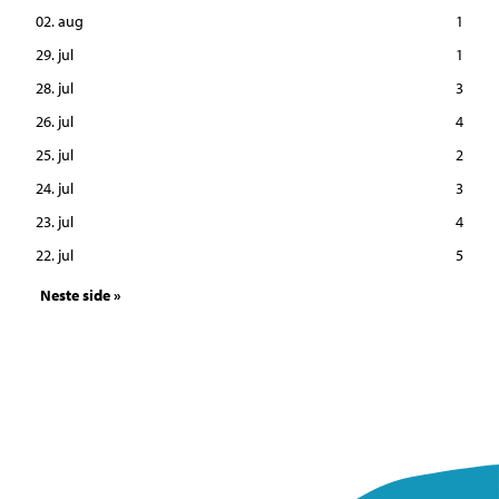
02. aug
1
29. jul
1
28. jul
3
26. jul
4
25. jul
2
24. jul
3
23. jul
4
22. jul
5
Neste side »