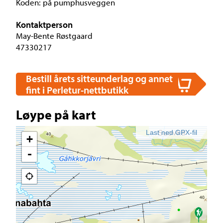
Koden: på pumphusveggen
Kontaktperson
May-Bente Røstgaard
47330217
Bestill årets sitteunderlag og annet
fint i Perletur-nettbutikk
Løype på kart
Last ned GPX-fil
+
-