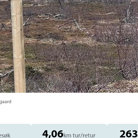
tgaard
4,06
263
esøk
km tur/retur