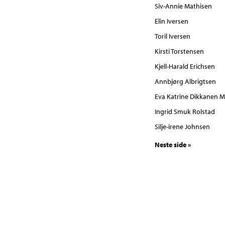
Siv-Annie Mathisen
Elin Iversen
Toril Iversen
Kirsti Torstensen
Kjell-Harald Erichsen
Annbjørg Albrigtsen
Eva Katrine Dikkanen M
Ingrid Smuk Rolstad
Silje-irene Johnsen
Neste side »