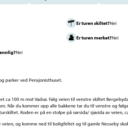
Er turen skiltet?
Nei
Er turen merket?
Nei
vennlig?
Nei
og parker ved Pensjonisthuset.
et ca 100 m mot Vadsø. Følg veien til venstre skiltet Bergebyd
km. Når du kommer opp alle bakkene tar du til venstre og følge
urskiltet. Koden er på en stolpe på sørsida/ sjøsida av veien, c
e veien, og komme ned til boligfeltet og til gamle Nesseby skol