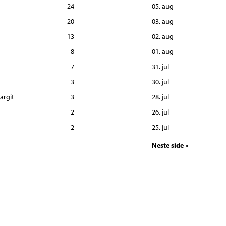
24
05. aug
20
03. aug
13
02. aug
8
01. aug
7
31. jul
3
30. jul
argit
3
28. jul
2
26. jul
2
25. jul
Neste side »