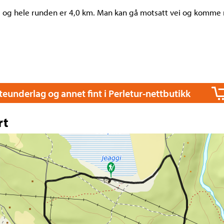
e og hele runden er 4,0 km. Man kan gå motsatt vei og komme
itteunderlag og annet fint i Perletur-nettbutikk
rt