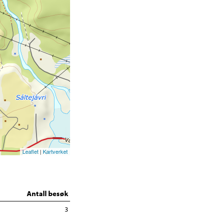
Leaflet
|
Kartverket
Antall besøk
3