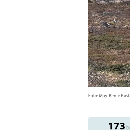
Foto: May-Bente Røs
173
b