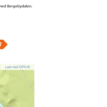
 ned Bergebydalen.
Last ned GPX-fil