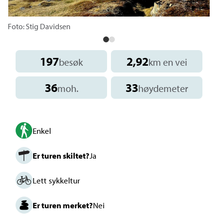
Foto: Stig Davidsen
197
2,92
besøk
km en vei
36
33
moh.
høydemeter
Enkel
Er turen skiltet?
Ja
Lett sykkeltur
Er turen merket?
Nei