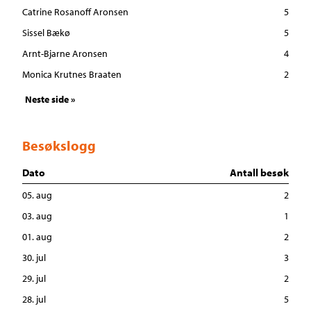
Catrine Rosanoff Aronsen
5
Sissel Bækø
5
Arnt-Bjarne Aronsen
4
Monica Krutnes Braaten
2
Neste side »
Besøkslogg
Dato
Antall besøk
05. aug
2
03. aug
1
01. aug
2
30. jul
3
29. jul
2
28. jul
5