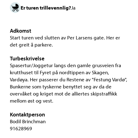
Er turen trillevennlig?
Ja
Adkomst
Start turen ved slutten av Per Larsens gate. Her er
det greit å parkere.
Turbeskrivelse
Spasertur/Joggetur langs den gamle grusveien fra
krutthuset til Fyret på nordtippen av Skagen,
Vardøya. Her passerer du Restene av "Festung Vardø",
Bunkerne som tyskerne benyttet seg av da de
overvåket og kriget mot de alliertes skipstraffikk
mellom øst og vest.
Kontaktperson
Bodil Brinchman
91628969