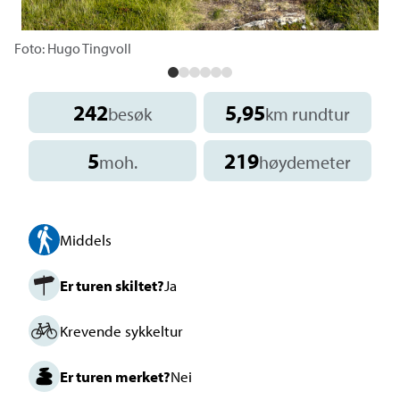
Foto: Hugo Tingvoll
242
5,95
besøk
km rundtur
5
219
moh.
høydemeter
Middels
Er turen skiltet?
Ja
Krevende sykkeltur
Er turen merket?
Nei