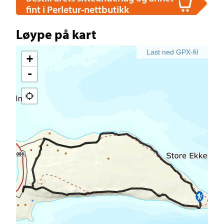
fint i Perletur-nettbutikk
Løype på kart
Last ned GPX-fil
+
-