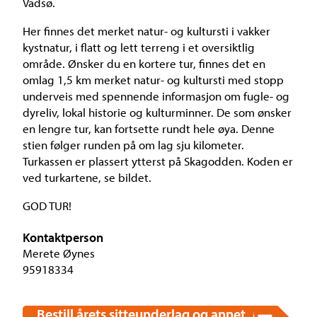
Vadsø.
Her finnes det merket natur- og kultursti i vakker
kystnatur, i flatt og lett terreng i et oversiktlig
område. Ønsker du en kortere tur, finnes det en
omlag 1,5 km merket natur- og kultursti med stopp
underveis med spennende informasjon om fugle- og
dyreliv, lokal historie og kulturminner. De som ønsker
en lengre tur, kan fortsette rundt hele øya. Denne
stien følger runden på om lag sju kilometer.
Turkassen er plassert ytterst på Skagodden. Koden er
ved turkartene, se bildet.
GOD TUR!
Kontaktperson
Merete Øynes
95918334
Bestill årets sitteunderlag og annet