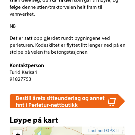
følge denne stien/traktorveien helt fram til
vannverket.
NB
Det er satt opp gjerdet rundt bygningene ved
perleturen. Kodeskiltet er flyttet litt lenger ned på en
stolpe på veien fra betongstasjonen.
Kontaktperson
Turid Karisari
91827753
Bestill årets sitteunderlag og annet
fint i Perletur-nettbutikk
Løype på kart
Last ned GPX-fil
+