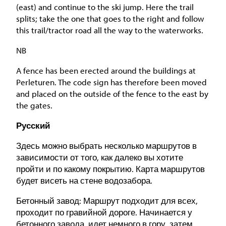
(east) and continue to the ski jump. Here the trail
splits; take the one that goes to the right and follow
this trail/tractor road all the way to the waterworks.
NB
A fence has been erected around the buildings at
Perleturen. The code sign has therefore been moved
and placed on the outside of the fence to the east by
the gates.
Русский
Здесь можно выбрать несколько маршрутов в
зависимости от того, как далеко вы хотите
пройти и по какому покрытию. Карта маршрутов
будет висеть на стене водозабора.
Бетонный завод: Маршрут подходит для всех,
проходит по гравийной дороге. Начинается у
бетонного завода, идет немного в гору, затем