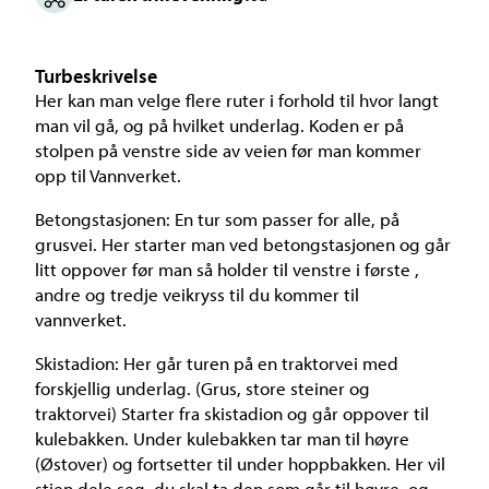
Turbeskrivelse
Her kan man velge flere ruter i forhold til hvor langt
man vil gå, og på hvilket underlag. Koden er på
stolpen på venstre side av veien før man kommer
opp til Vannverket.
Betongstasjonen: En tur som passer for alle, på
grusvei. Her starter man ved betongstasjonen og går
litt oppover før man så holder til venstre i første ,
andre og tredje veikryss til du kommer til
vannverket.
Skistadion: Her går turen på en traktorvei med
forskjellig underlag. (Grus, store steiner og
traktorvei) Starter fra skistadion og går oppover til
kulebakken. Under kulebakken tar man til høyre
(Østover) og fortsetter til under hoppbakken. Her vil
stien dele seg, du skal ta den som går til høyre, og