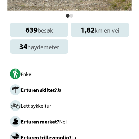
639
1,82
besøk
km en vei
34
høydemeter
Enkel
Er turen skiltet?
Ja
Lett sykkeltur
Er turen merket?
Nei
Er turen trillevennlig?
Ja