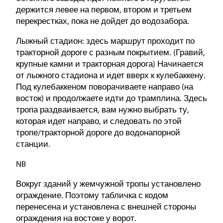
держится левее на первом, втором и третьем
перекрестках, пока не дойдет до водозабора.
Лыжный стадион: здесь маршрут проходит по
тракторной дороге с разным покрытием. (Гравий,
крупные камни и тракторная дорога) Начинается
от лыжного стадиона и идет вверх к кулебаккену.
Под кулебаккеном поворачиваете направо (на
восток) и продолжаете идти до трамплина. Здесь
тропа раздваивается, вам нужно выбрать ту,
которая идет направо, и следовать по этой
тропе/тракторной дороге до водонапорной
станции.
NB
Вокруг зданий у жемчужной тропы установлено
ограждение. Поэтому табличка с кодом
перенесена и установлена с внешней стороны
ограждения на востоке у ворот.