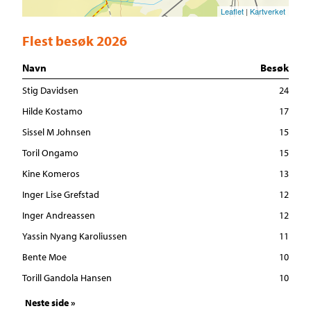
Leaflet
|
Kartverket
Flest besøk 2026
Navn
Besøk
Stig Davidsen
24
Hilde Kostamo
17
Sissel M Johnsen
15
Toril Ongamo
15
Kine Komeros
13
Inger Lise Grefstad
12
Inger Andreassen
12
Yassin Nyang Karoliussen
11
Bente Moe
10
Torill Gandola Hansen
10
Neste side »