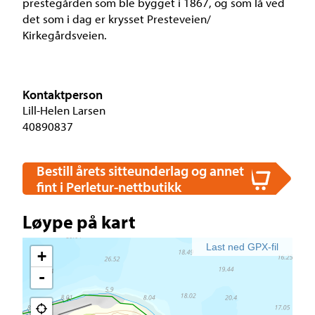
prestegården som ble bygget i 1867, og som lå ved
det som i dag er krysset Presteveien/
Kirkegårdsveien.
Kontaktperson
Lill-Helen Larsen
40890837
Bestill årets sitteunderlag og annet
fint i Perletur-nettbutikk
Løype på kart
Last ned GPX-fil
+
-