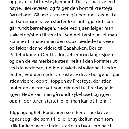
opp øya, forbi Prestøyhjemmet. Der tar man veien til
høyre, Bjørkeveien, og følger den bort til Prestøya
Barnehage. Gå ned stien som går ned mot sjøen like
før barnehagen. Den starter like inntil gjerdet som
går rundt barnehagen. Nede ved sjøen følger man
sjøkanten/stien til venstre. Ved det første neset man
kommer til møter man den opparbeidede turveien,
og følger denne videre til Gapahuken. Der er
Perleturkoden. Der i fra fortsetter man langs sjøen,
og den delvis merkede stien, helt til den kommer ut
ved de nederste, tidligere sykehusboligene. I andre
enden, ved den nederste siste av disse boligene , går
stien videre, opp til toppen av Prestøya, der stien
møter en anleggsvei, som går ned fra Prestøyfjellet
igjen. Nede kan man gå rundt sykehuset og igjen
opp til der turen startet, eller man kan gå hjem :-).
Tilgjengelighet: Rundturen som her er beskrevet
egner seg ikke som trille- eller sykkeltur, men som
trilletur kan man i stedet starte fra hvor som helst i