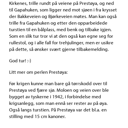
Kirkenes, trille rundt på veiene på Prestøya, og ned
til Gapahuken, som ligger ned mot sjøen i fra krysset
der Bakkeveien og Bjørkeveien møtes. Man kan også
trille fra Gapahuken og etter den opparbeidede
turstien til en bålplass, med benk og tilbake igjen.
Som en slik tur tror vi at den også kan egne seg for
rullestol, og i alle fall for trehjulinger, men er usikre
på dette, så ønsker svært gjerne tilbakemelding.
God tur! :-)
Litt mer om perlen Prestøya:
Før krigen kunne man bare gå tørrskodd over til
Prestøya ved fjære sjø. Moloen og veien over ble
bygget av tyskerne i 1942, i forbindelse med
krigsanlegg, som man ennå ser rester av på øya.
Også langs turstien. På Prestøya var det bl.a. en
stilling med 15 cm kanoner.