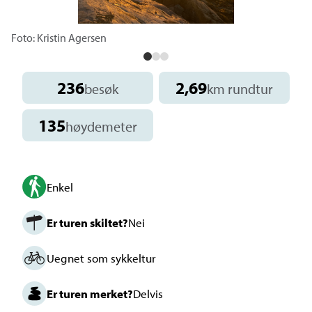
Foto: Kristin Agersen
236
2,69
besøk
km rundtur
135
høydemeter
Enkel
Er turen skiltet?
Nei
Uegnet som sykkeltur
Er turen merket?
Delvis