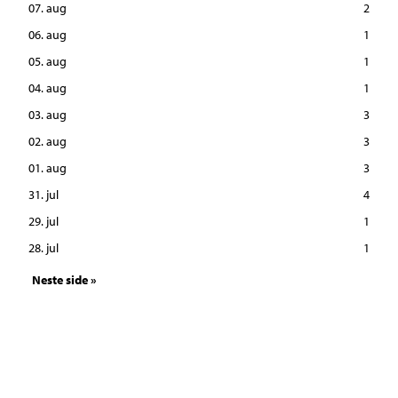
07. aug
2
06. aug
1
05. aug
1
04. aug
1
03. aug
3
02. aug
3
01. aug
3
31. jul
4
29. jul
1
28. jul
1
Neste side »