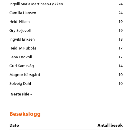
Ingvill Maria Martinsen-Løkken
24
Camilla Hansen
24
Heidi Nilsen
19
Gry Seljevoll
19
Ingvild Eriksen
18
Heidi M Rubbås
17
Lena Engvoll
17
Guri Kamsvåg
14
Magnor Kårsgård
10
Solveig Dahl
10
Neste side »
Besøkslogg
Dato
Antall besøk