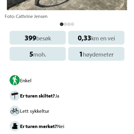
Foto: Cathrine Jensen
399
0,33
besøk
km en vei
5
1
moh.
høydemeter
Enkel
Er turen skiltet?
Ja
Lett sykkeltur
Er turen merket?
Nei