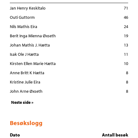
Jan Henry Keskitalo
71
Outi Guttorm
46
Nils Mathis Eira
24
Berit Inga Mienna Øxseth
19
Johan Mathis J. Hætta
13
Isak Ole J Hætta
11
Kirsten Ellen Marie Hætta
10
Anne Britt K Hætta
8
Kristine Julie Eira
8
John Arne Øxseth
8
Neste side »
Besøkslogg
Dato
Antall besøk