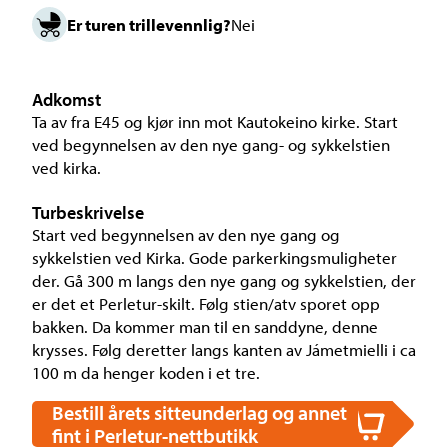
Er turen trillevennlig?
Nei
Adkomst
Ta av fra E45 og kjør inn mot Kautokeino kirke. Start
ved begynnelsen av den nye gang- og sykkelstien
ved kirka.
Turbeskrivelse
Start ved begynnelsen av den nye gang og
sykkelstien ved Kirka. Gode parkerkingsmuligheter
der. Gå 300 m langs den nye gang og sykkelstien, der
er det et Perletur-skilt. Følg stien/atv sporet opp
bakken. Da kommer man til en sanddyne, denne
krysses. Følg deretter langs kanten av Jámetmielli i ca
100 m da henger koden i et tre.
Bestill årets sitteunderlag og annet
fint i Perletur-nettbutikk