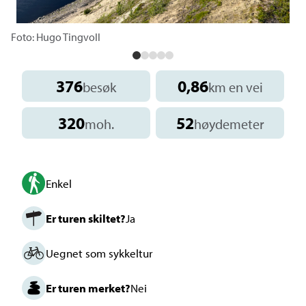
Foto: Hugo Tingvoll
376
0,86
besøk
km en vei
320
52
moh.
høydemeter
Enkel
Er turen skiltet?
Ja
Uegnet som sykkeltur
Er turen merket?
Nei