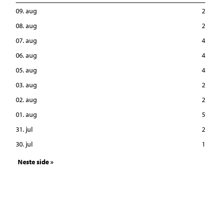
09. aug
2
08. aug
2
07. aug
4
06. aug
4
05. aug
4
03. aug
2
02. aug
2
01. aug
5
31. jul
2
30. jul
1
Neste side »