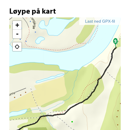
Løype på kart
Last ned GPX-fil
+
-