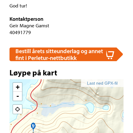
God tur!
Kontaktperson
Geir Magne Gamst
40491779
Bestill årets sitteunderlag og annet
fint i Perletur-nettbutikk
Løype på kart
Last ned GPX-fil
+
-