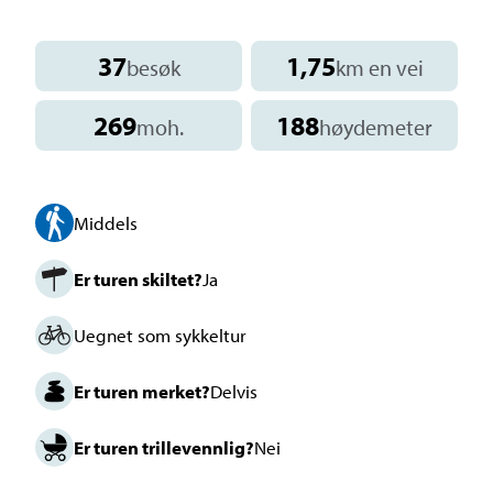
37
1,75
besøk
km en vei
269
188
moh.
høydemeter
Middels
Er turen skiltet?
Ja
Uegnet som sykkeltur
Er turen merket?
Delvis
Er turen trillevennlig?
Nei