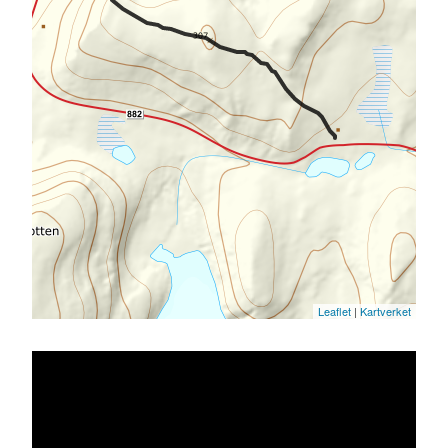
Leaflet
|
Kartverket