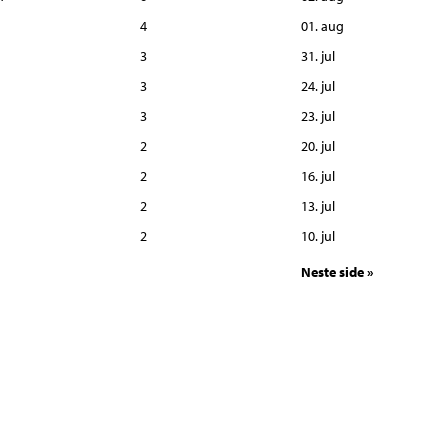
4
01. aug
3
31. jul
3
24. jul
3
23. jul
2
20. jul
2
16. jul
2
13. jul
2
10. jul
Neste side »