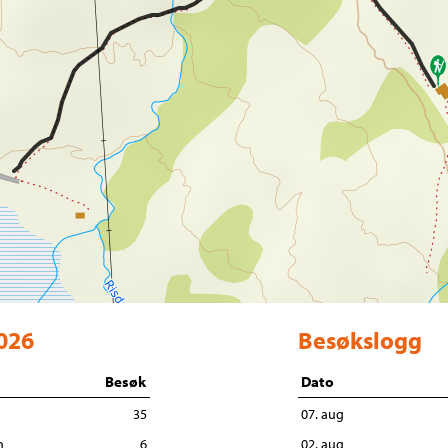
2026
Besøkslogg
Besøk
Dato
35
07. aug
n
6
02. aug