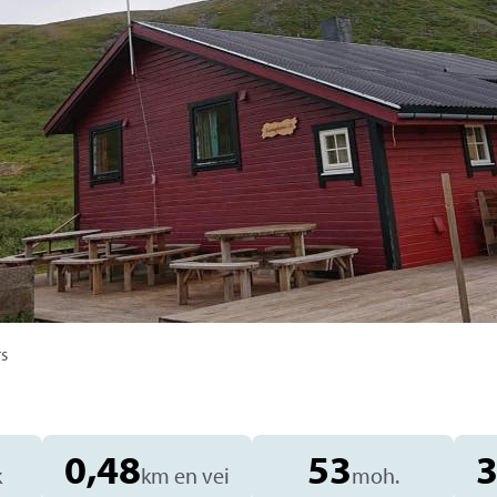
rs
0,48
53
k
km en vei
moh.