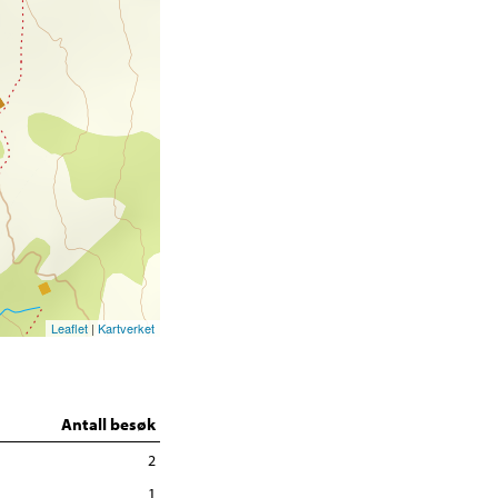
Leaflet
|
Kartverket
Antall besøk
2
1