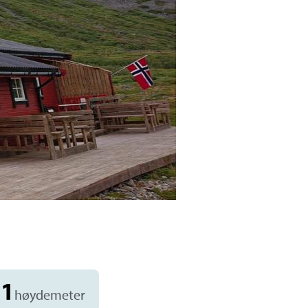
31
høydemeter