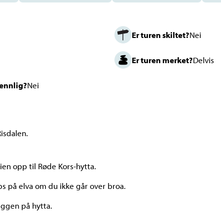
Er turen skiltet?
Nei
Er turen merket?
Delvis
vennlig?
Nei
isdalen.
ien opp til Røde Kors-hytta.
s på elva om du ikke går over broa.
ggen på hytta.