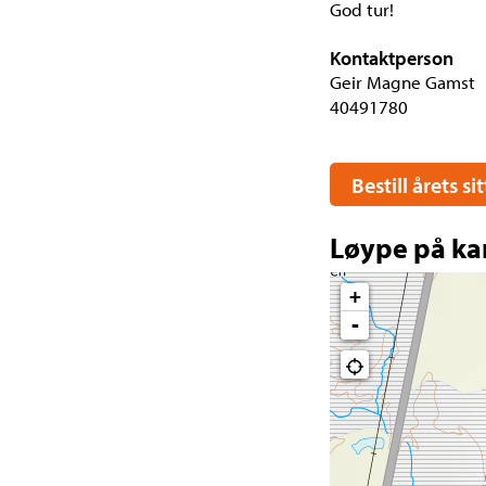
God tur!
Kontaktperson
Geir Magne Gamst
40491780
Bestill årets s
Løype på ka
+
-