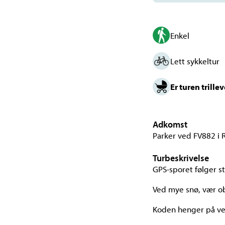
Enkel
Lett sykkeltur
Er turen trille
Adkomst
Parker ved FV882 i R
Turbeskrivelse
GPS-sporet følger st
Ved mye snø, vær ob
Koden henger på ve