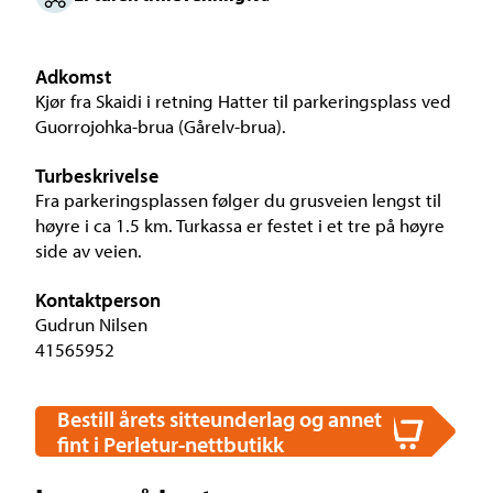
Adkomst
Kjør fra Skaidi i retning Hatter til parkeringsplass ved
Guorrojohka-brua (Gårelv-brua).
Turbeskrivelse
Fra parkeringsplassen følger du grusveien lengst til
høyre i ca 1.5 km. Turkassa er festet i et tre på høyre
side av veien.
Kontaktperson
Gudrun Nilsen
41565952
Bestill årets sitteunderlag og annet
fint i Perletur-nettbutikk