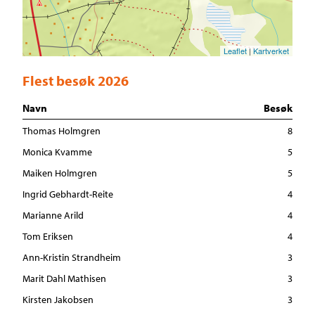
Leaflet
|
Kartverket
Flest besøk 2026
Navn
Besøk
Thomas Holmgren
8
Monica Kvamme
5
Maiken Holmgren
5
Ingrid Gebhardt-Reite
4
Marianne Arild
4
Tom Eriksen
4
Ann-Kristin Strandheim
3
Marit Dahl Mathisen
3
Kirsten Jakobsen
3