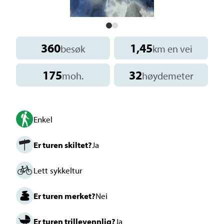
360
1,45
besøk
km en vei
175
32
moh.
høydemeter
Enkel
Er turen skiltet?
Ja
Lett sykkeltur
Er turen merket?
Nei
Er turen trillevennlig?
Ja