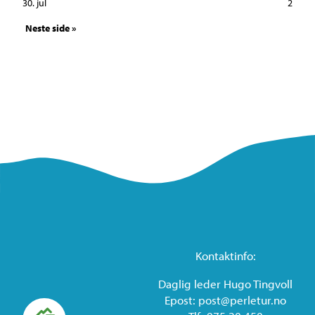
30. jul
2
Neste side »
Kontaktinfo:
Daglig leder Hugo Tingvoll
Epost: post@perletur.no