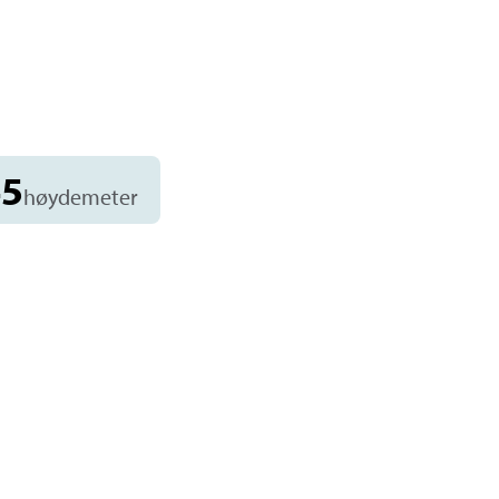
45
høydemeter