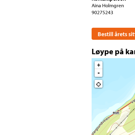
Aina Holmgren
90275243
Bestill årets s
Løype på ka
+
-