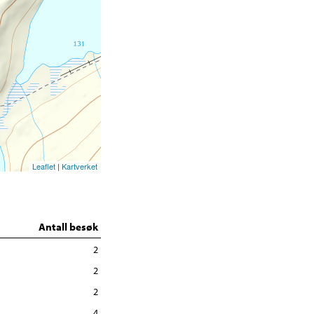
Leaflet
|
Kartverket
Antall besøk
2
2
2
4