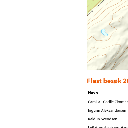
Flest besøk 
Navn
Camilla - Cecilie Zimm
Ingunn Aleksandersen
Reidun Svendsen
Leif Arne Asphaug-Han