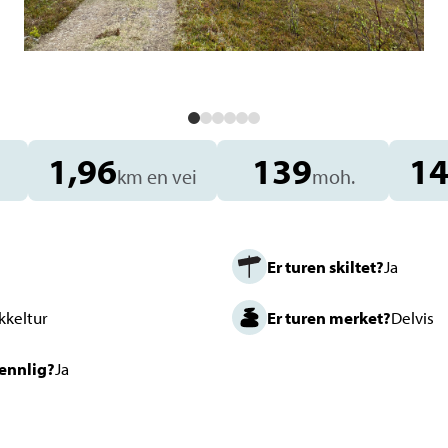
1,96
139
1
km en vei
moh.
Er turen skiltet?
Ja
kkeltur
Er turen merket?
Delvis
vennlig?
Ja