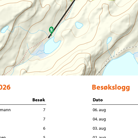
2026
Besøkslogg
Besøk
Dato
ermann
7
06. aug
7
04. aug
6
03. aug
sen
5
02. aug