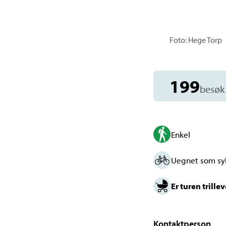
Foto: Hege Torp
199
besøk
Enkel
Uegnet som sy
Er turen trille
Kontaktperson