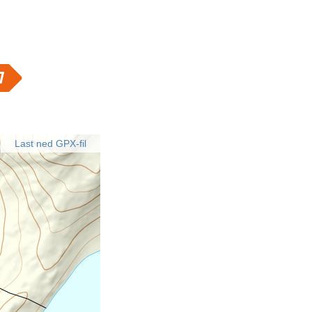
Last ned GPX-fil