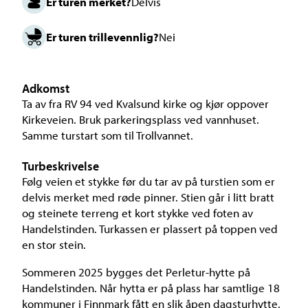
Er turen merket?
Delvis
Er turen trillevennlig?
Nei
Adkomst
Ta av fra RV 94 ved Kvalsund kirke og kjør oppover
Kirkeveien. Bruk parkeringsplass ved vannhuset.
Samme turstart som til Trollvannet.
Turbeskrivelse
Følg veien et stykke før du tar av på turstien som er
delvis merket med røde pinner. Stien går i litt bratt
og steinete terreng et kort stykke ved foten av
Handelstinden. Turkassen er plassert på toppen ved
en stor stein.
Sommeren 2025 bygges det Perletur-hytte på
Handelstinden. Når hytta er på plass har samtlige 18
kommuner i Finnmark fått en slik åpen dagsturhytte.