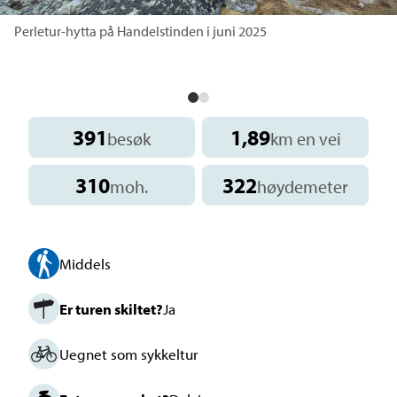
Perletur-hytta på Handelstinden i juni 2025
391
1,89
besøk
km en vei
310
322
moh.
høydemeter
Middels
Er turen skiltet?
Ja
Uegnet som sykkeltur