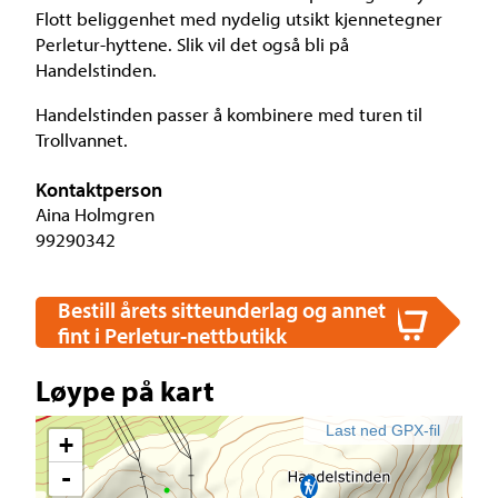
Flott beliggenhet med nydelig utsikt kjennetegner
Perletur-hyttene. Slik vil det også bli på
Handelstinden.
Handelstinden passer å kombinere med turen til
Trollvannet.
Kontaktperson
Aina Holmgren
99290342
Bestill årets sitteunderlag og annet
fint i Perletur-nettbutikk
Løype på kart
Last ned GPX-fil
+
-