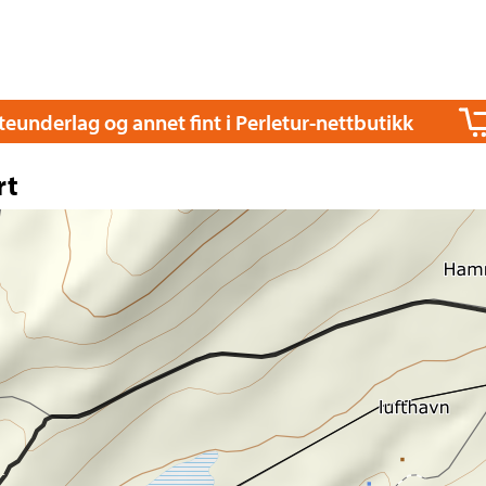
itteunderlag og annet fint i Perletur-nettbutikk
rt