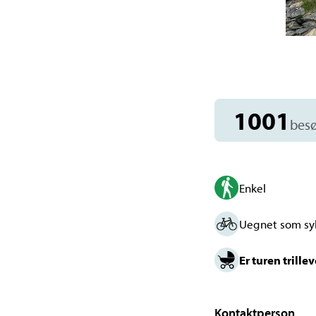
1001
bes
Enkel
Uegnet som sy
Er turen trille
Kontaktperson