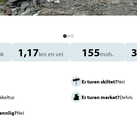
1,17
155
øk
km en vei
moh.
Er turen skiltet?
Nei
kkeltur
Er turen merket?
Delvis
vennlig?
Nei