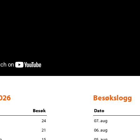
2026
Besøkslogg
Besøk
Dato
24
07. aug
21
06. aug
n
15
05. aug