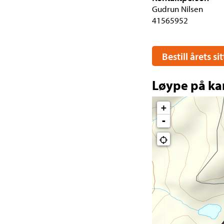
Gudrun Nilsen
41565952
Bestill årets s
Løype på ka
+
-