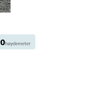
God parkeringsplass like ovefnor flyplass
30
høydemeter