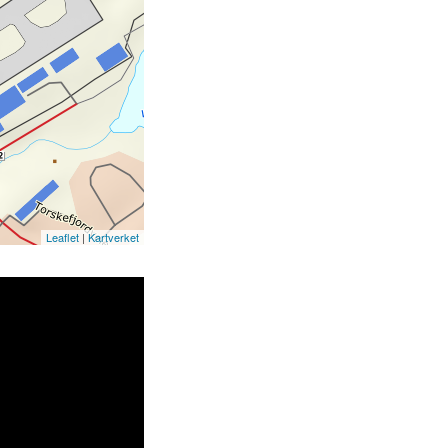
Leaflet
|
Kartverket