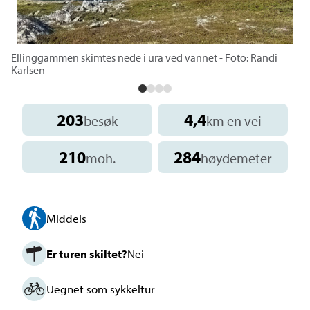
Ellinggammen skimtes nede i ura ved vannet - Foto: Randi
Karlsen
203
4,4
besøk
km en vei
210
284
moh.
høydemeter
Middels
Er turen skiltet?
Nei
Uegnet som sykkeltur