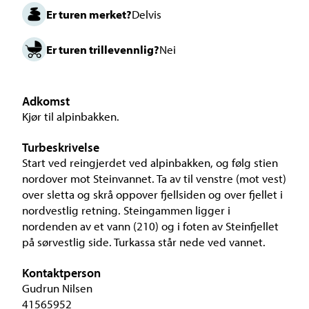
Er turen merket?
Delvis
Er turen trillevennlig?
Nei
Adkomst
Kjør til alpinbakken.
Turbeskrivelse
Start ved reingjerdet ved alpinbakken, og følg stien
nordover mot Steinvannet. Ta av til venstre (mot vest)
over sletta og skrå oppover fjellsiden og over fjellet i
nordvestlig retning. Steingammen ligger i
nordenden av et vann (210) og i foten av Steinfjellet
på sørvestlig side. Turkassa står nede ved vannet.
Kontaktperson
Gudrun Nilsen
41565952