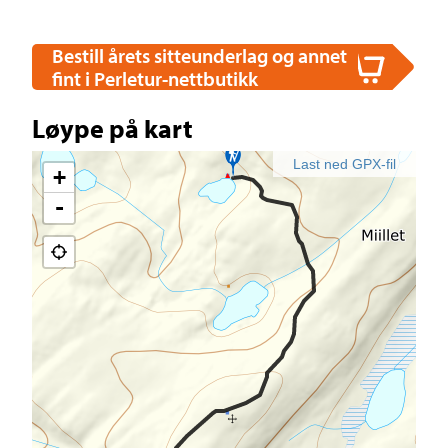
Bestill årets sitteunderlag og annet
fint i Perletur-nettbutikk
Løype på kart
Last ned GPX-fil
+
-