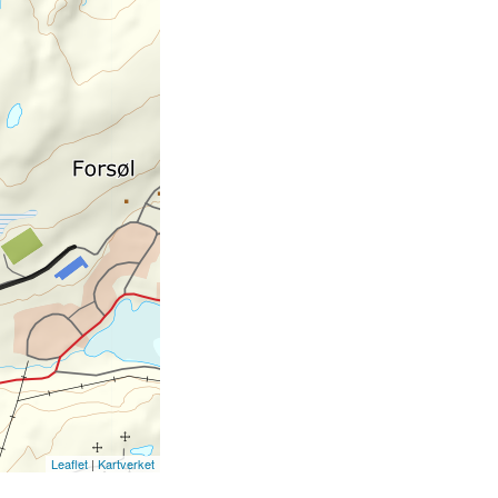
Leaflet
|
Kartverket