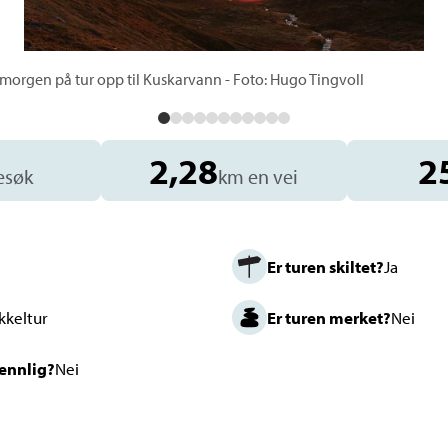
rmorgen på tur opp til Kuskarvann - Foto: Hugo Tingvoll
2,28
2
esøk
km en vei
Er turen skiltet?
Ja
kkeltur
Er turen merket?
Nei
vennlig?
Nei