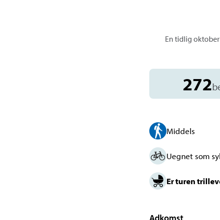
En tidlig oktobe
272
b
Middels
Uegnet som sy
Er turen trille
Adkomst