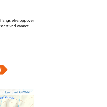
sti langs elva oppover
lassert ved vannet
Last ned GPX-fil