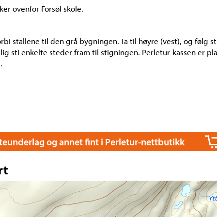
rker ovenfor Forsøl skole.
forbi stallene til den grå bygningen. Ta til høyre (vest), og følg 
elig sti enkelte steder fram til stigningen. Perletur-kassen er p
.
itteunderlag og annet fint i Perletur-nettbutikk
rt