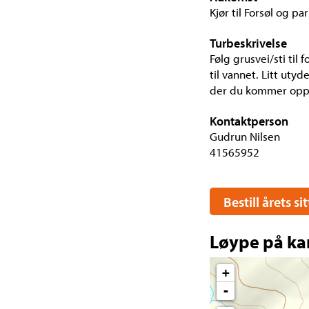
Kjør til Forsøl og pa
Turbeskrivelse
Følg grusvei/sti til 
til vannet. Litt utyd
der du kommer opp
Kontaktperson
Gudrun Nilsen
41565952
Bestill årets s
Løype på ka
+
-