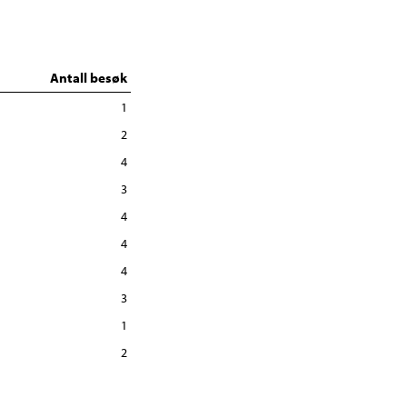
Antall besøk
1
2
4
3
4
4
4
3
1
2