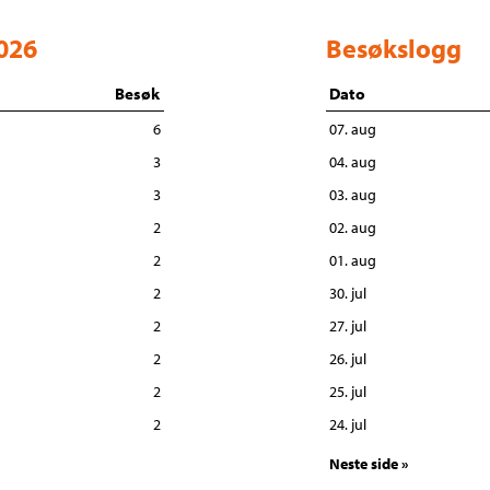
2026
Besøkslogg
Besøk
Dato
6
07. aug
3
04. aug
3
03. aug
2
02. aug
2
01. aug
2
30. jul
2
27. jul
2
26. jul
2
25. jul
2
24. jul
Neste side »