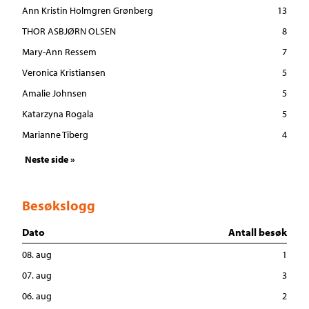
Ann Kristin Holmgren Grønberg
13
THOR ASBJØRN OLSEN
8
Mary-Ann Ressem
7
Veronica Kristiansen
5
Amalie Johnsen
5
Katarzyna Rogala
5
Marianne Tiberg
4
Neste side »
Besøkslogg
Dato
Antall besøk
08. aug
1
07. aug
3
06. aug
2