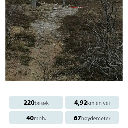
220
4,92
besøk
km en vei
40
67
moh.
høydemeter