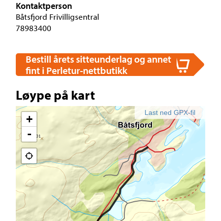
Kontaktperson
Båtsfjord Frivilligsentral
78983400
Bestill årets sitteunderlag og annet
fint i Perletur-nettbutikk
Løype på kart
Last ned GPX-fil
+
-