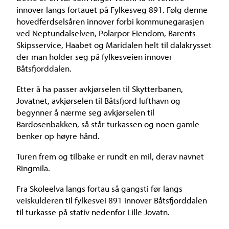
innover langs fortauet på Fylkesveg 891. Følg denne
hovedferdselsåren innover forbi kommunegarasjen
ved Neptundalselven, Polarpor Eiendom, Barents
Skipsservice, Haabet og Maridalen helt til dalakrysset
der man holder seg på fylkesveien innover
Båtsfjorddalen.
Etter å ha passer avkjørselen til Skytterbanen,
Jovatnet, avkjørselen til Båtsfjord lufthavn og
begynner å nærme seg avkjørselen til
Bardosenbakken, så står turkassen og noen gamle
benker op høyre hånd.
Turen frem og tilbake er rundt en mil, derav navnet
Ringmila.
Fra Skoleelva langs fortau så gangsti før langs
veiskulderen til fylkesvei 891 innover Båtsfjorddalen
til turkasse på stativ nedenfor Lille Jovatn.