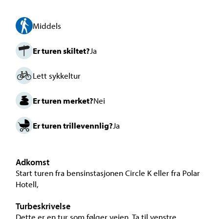
Middels
Er turen skiltet?
Ja
Lett sykkeltur
Er turen merket?
Nei
Er turen trillevennlig?
Ja
Adkomst
Start turen fra bensinstasjonen Circle K eller fra Polar
Hotell,
Turbeskrivelse
Dette er en tur som følger veien. Ta til venstre