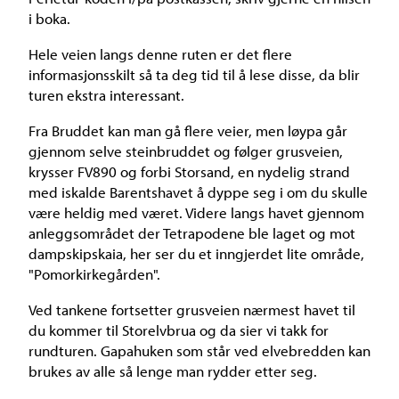
i boka.
Hele veien langs denne ruten er det flere
informasjonsskilt så ta deg tid til å lese disse, da blir
turen ekstra interessant.
Fra Bruddet kan man gå flere veier, men løypa går
gjennom selve steinbruddet og følger grusveien,
krysser FV890 og forbi Storsand, en nydelig strand
med iskalde Barentshavet å dyppe seg i om du skulle
være heldig med været. Videre langs havet gjennom
anleggsområdet der Tetrapodene ble laget og mot
dampskipskaia, her ser du et inngjerdet lite område,
"Pomorkirkegården".
Ved tankene fortsetter grusveien nærmest havet til
du kommer til Storelvbrua og da sier vi takk for
rundturen. Gapahuken som står ved elvebredden kan
brukes av alle så lenge man rydder etter seg.