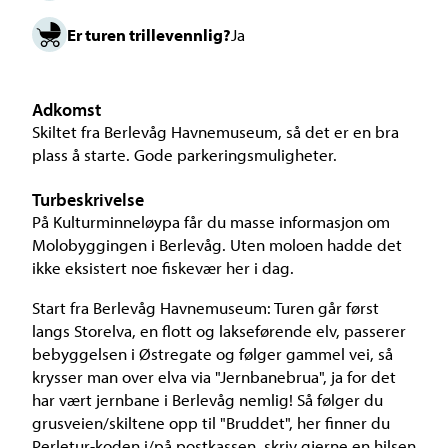
Er turen trillevennlig?
Ja
Adkomst
Skiltet fra Berlevåg Havnemuseum, så det er en bra
plass å starte. Gode parkeringsmuligheter.
Turbeskrivelse
På Kulturminneløypa får du masse informasjon om
Molobyggingen i Berlevåg. Uten moloen hadde det
ikke eksistert noe fiskevær her i dag.
Start fra Berlevåg Havnemuseum: Turen går først
langs Storelva, en flott og lakseførende elv, passerer
bebyggelsen i Østregate og følger gammel vei, så
krysser man over elva via "Jernbanebrua", ja for det
har vært jernbane i Berlevåg nemlig! Så følger du
grusveien/skiltene opp til "Bruddet", her finner du
Perletur-koden i/på postkassen, skriv gjerne en hilsen