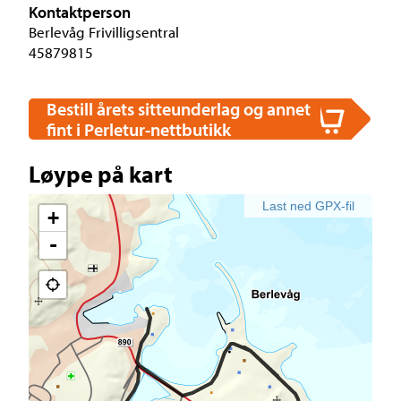
Kontaktperson
Berlevåg Frivilligsentral
45879815
Bestill årets sitteunderlag og annet
fint i Perletur-nettbutikk
Løype på kart
Last ned GPX-fil
+
-