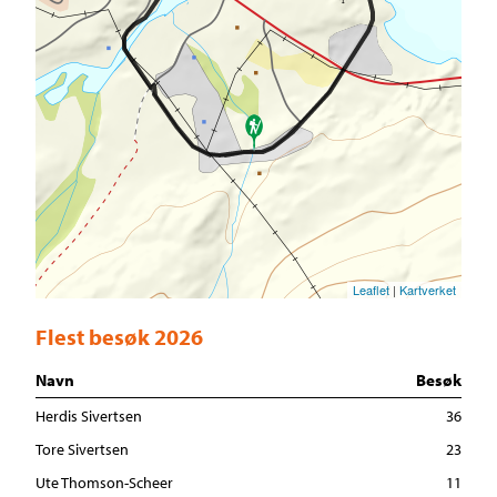
Leaflet
|
Kartverket
Flest besøk 2026
Navn
Besøk
Herdis Sivertsen
36
Tore Sivertsen
23
Ute Thomson-Scheer
11