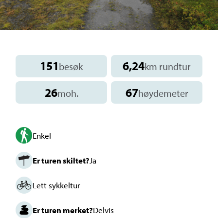
151
6,24
besøk
km rundtur
26
67
moh.
høydemeter
Enkel
Er turen skiltet?
Ja
Lett sykkeltur
Er turen merket?
Delvis