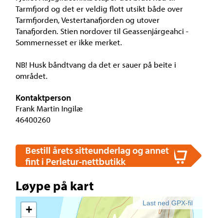
Tarmfjord og det er veldig flott utsikt både over
Tarmfjorden, Vestertanafjorden og utover
Tanafjorden. Stien nordover til Geassenjárgeahci -
Sommernesset er ikke merket.
NB! Husk båndtvang da det er sauer på beite i
området.
Kontaktperson
Frank Martin Ingilæ
46400260
Bestill årets sitteunderlag og annet
fint i Perletur-nettbutikk
Løype på kart
Last ned GPX-fil
+