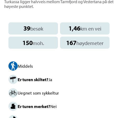
Turkassa ligger halvveis mellom Tarmfjord og Vestertana på det
høyeste punktet.
39
1,46
besøk
km en vei
150
167
moh.
høydemeter
Middels
Er turen skiltet?
Ja
Uegnet som sykkeltur
Er turen merket?
Nei