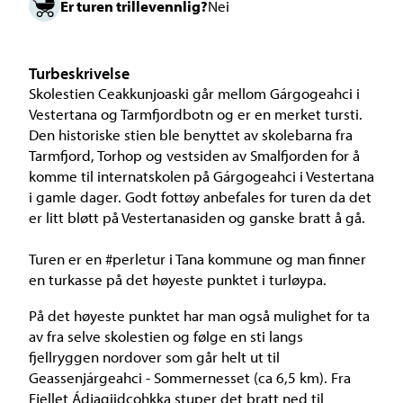
Er turen trillevennlig?
Nei
Turbeskrivelse
Skolestien Ceakkunjoaski går mellom Gárgogeahci i
Vestertana og Tarmfjordbotn og er en merket tursti.
Den historiske stien ble benyttet av skolebarna fra
Tarmfjord, Torhop og vestsiden av Smalfjorden for å
komme til internatskolen på Gárgogeahci i Vestertana
i gamle dager. Godt fottøy anbefales for turen da det
er litt bløtt på Vestertanasiden og ganske bratt å gå.
Turen er en #perletur i Tana kommune og man finner
en turkasse på det høyeste punktet i turløypa.
På det høyeste punktet har man også mulighet for ta
av fra selve skolestien og følge en sti langs
fjellryggen nordover som går helt ut til
Geassenjárgeahci - Sommernesset (ca 6,5 km). Fra
Fjellet Ádjagiidcohkka stuper det bratt ned til