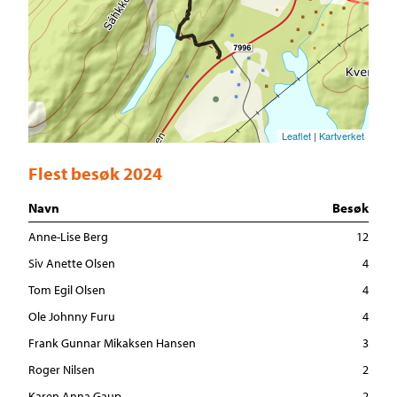
Leaflet
|
Kartverket
Flest besøk 2024
Navn
Besøk
Anne-Lise Berg
12
Siv Anette Olsen
4
Tom Egil Olsen
4
Ole Johnny Furu
4
Frank Gunnar Mikaksen Hansen
3
Roger Nilsen
2
Karen Anna Gaup
2