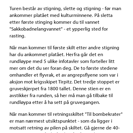
Turen består av stigning, slette og stigning - før man
ankommer platået med kulturminnene. På sletta
etter første stinging kommer du til vannet
"Sakkobadnelangvannet" - et ypperlig sted for
rasting.
Når man kommer til første skilt etter andre stigning
har du ankommet platået. Herfra går det en
rundløype med 5 ulike infotavler som forteller litt
mer om det du ser foran deg. De to første stedene
omhandler et flyvrak, et av angrepsflyene som var i
aksjon mot krigsskipet Tirpitz. Det tredje stoppet er
gruveskjerpet fra 1800 tallet. Denne stien er en
avstikker fra runden, så her må man gå tilbake til
rundløypa etter å ha sett på gruvegangen.
Når man kommer til retningsskiltet "Til bombekrater"
er man nærmest utsiktspunktet - som da ligger i
motsatt retning av pilen på skiltet. Gå gjerne de 40-