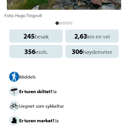
Foto: Hugo Tingvoll
245
2,63
besøk
km en vei
356
306
moh.
høydemeter
Middels
Er turen skiltet?
Ja
Uegnet som sykkeltur
Er turen merket?
Ja